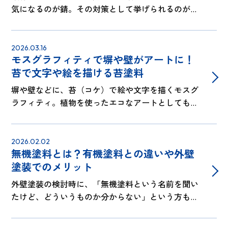
気になるのが錆。その対策として挙げられるのが、
錆止め塗装です。そこで、この記事では、錆止め塗
装の効果や塗料の種類、施工の流れなどを解説。高
い防錆効果を誇り、橋梁や鉄塔などにも…
2026.03.16
モスグラフィティで塀や壁がアートに！
苔で文字や絵を描ける苔塗料
塀や壁などに、苔（コケ）で絵や文字を描くモスグ
ラフィティ。植物を使ったエコなアートとしても注
目されています。とはいえ、「どうやって制作すれ
ばいいの？」「制作が大変なのでは？」という疑問
があるかもしれません。そんな場合は、…
2026.02.02
無機塗料とは？有機塗料との違いや外壁
塗装でのメリット
外壁塗装の検討時に、「無機塗料という名前を聞い
たけど、どういうものか分からない」という方もお
られるのではないでしょうか。塗装で使われるのは
有機塗料と呼ばれるものが多く、無機塗料はあまり