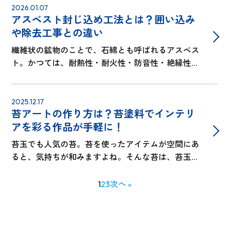
広く知られていないかもしれません。で…
2026.01.07
アスベスト封じ込め工法とは？囲い込み
や除去工事との違い
繊維状の鉱物のことで、石綿とも呼ばれるアスベス
ト。かつては、耐熱性・耐火性・防音性・絶縁性な
どに優れていることから、断熱などの目的で建築物
の様々な場所で使われていました。しかし、健康に
害を与えることが問題となり、現在では…
2025.12.17
苔アートの作り方は？苔塗料でインテリ
アを彩る作品が手軽に！
苔玉でも人気の苔。苔を使ったアイテムが空間にあ
ると、気持ちが和みますよね。そんな苔は、苔玉以
外にもアートやハンドメイドにも大活躍！「苔を使
った作品を自分で作ってみたい！」という方には、
1
2
3
次へ »
苔塗料のコケヌルがおすすめです。 自…