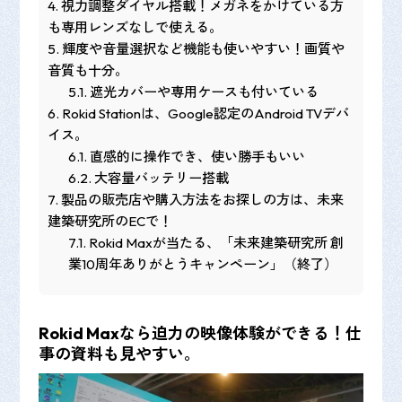
4.
視力調整ダイヤル搭載！メガネをかけている方
も専用レンズなしで使える。
5.
輝度や音量選択など機能も使いやすい！画質や
音質も十分。
5.1.
遮光カバーや専用ケースも付いている
6.
Rokid Stationは、Google認定のAndroid TVデバ
イス。
6.1.
直感的に操作でき、使い勝手もいい
6.2.
大容量バッテリー搭載
7.
製品の販売店や購入方法をお探しの方は、未来
建築研究所のECで！
7.1.
Rokid Maxが当たる、「未来建築研究所 創
業10周年ありがとうキャンペーン」（終了）
Rokid Maxなら迫力の映像体験ができる！仕
事の資料も見やすい。