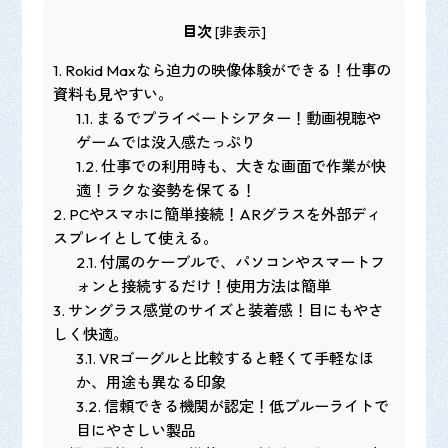
目次
[
非表示
]
1.
Rokid Maxなら迫力の映像体験ができる！仕事の
資料も見やすい。
1.1.
まるでプライベートシアター！動画視聴や
ゲームでは没入感たっぷり
1.2.
仕事での利用時も、大きな画面で作業が快
適！ラクな姿勢を保てる！
2.
PCやスマホに簡単接続！ARグラスを外部ディ
スプレイとして使える。
2.1.
付属のケーブルで、パソコンやスマートフ
ォンと接続するだけ！使用方法は簡単
3.
サングラス感覚のサイズと装着感！目にもやさ
しく快適。
3.1.
VRゴーグルと比較すると軽くて手軽なほ
か、用途も異なる印象
3.2.
信頼できる機関が認定！低ブルーライトで
目にやさしい製品