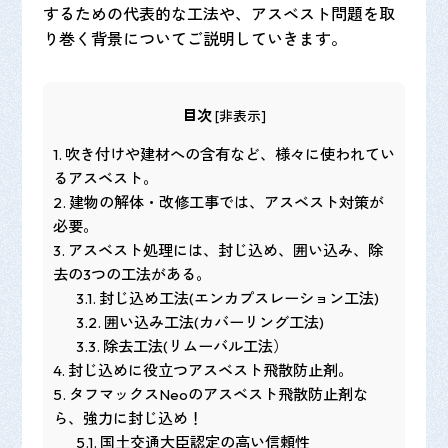
するための代表的な工法や、アスベスト問題を取
り巻く背景についてご説明していきます。
目次
[
非表示
]
1.
吹き付けや建材への含有など、様々に使われてい
るアスベスト。
2.
建物の解体・改修工事では、アスベスト対策が
必要。
3.
アスベスト処理には、封じ込め、囲い込み、除
去の3つの工法がある。
3.1.
封じ込め工法(エンカプスレーション工法)
3.2.
囲い込み工法(カバーリング工法)
3.3.
除去工法(リムーバル工法）
4.
封じ込めに役立つアスベスト飛散防止剤。
5.
タフマックスNeoのアスベスト飛散防止剤な
ら、強力に封じ込め！
5.1.
国土交通大臣認定の高い信頼性