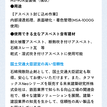
MS-90A塗装後（塊状）
●用途
【アスベスト封じ込め作業】
内部浸透処理、表面硬化・着色管理(MSA-1000G
使用)
●使用できる主なアスベスト含有建材
耐火被覆アスベスト、断熱吹き付けアスベスト、
石綿スレート瓦 等
乾式・湿式吹き付けアスベストに使用可能
国土交通大臣認定の高い信頼性
石綿飛散防止剤として、国土交通大臣認定も取
得。安心してお使いいただけます。また、タフマ
ックスNeoシリーズを販売する未来建築研究所株
式会社は、鉄筋業界で知られる向山工場の関連会
社で、様々な建築ソリューションを展開。建築・
建設業界の知見を生かして、信頼性の高い製品を