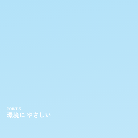
場合
タ
フ
ジ
ン
ク
-
1
1
+
S
S
A
-
1
0
0
0
に
よ
塗
装
さ
れ
た
試
験
体
は
錆
の
浸
食
が
抑
え
ら
れ
て
い
ま
し
た
り
。
POINT-3
環境に やさしい