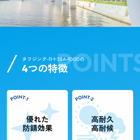
POINT
タフジンク-11＋SSA-1000の
4つの特徴
優れた
高耐久
防錆効果
高耐候