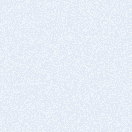
乾燥
1～3時間
防錆材のみの場合、完成
※2度塗りで採用されることもある
機能性着色
素地調整
コート剤塗布①
2～3種ケレンして白錆や赤錆を除去
SSA-1000
タフジンク-11を溶融亜鉛メッキ層の剝離部に0.15㎏/㎡塗
布
乾燥
塗布
1～6時間
タフジンク-11
機能性着色