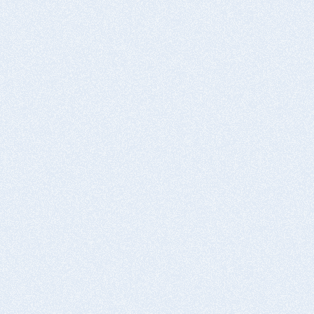
コート剤塗布②
乾燥
SSA-1000
1～3時間
防錆材のみの場合、完成
乾燥
1～6時間
※2度塗りで採用されることもある
完成
機能性着色
試験場所：東京都立産業技術研究センター
コート剤塗布①
試験項目：複合サイクル試験
SSA-1000
複合サイクル試験 (CCT)の詳細
経過時間956時間（約1000時間）と最終1500時間
乾燥
の時点での防錆性と外観による評価を行う。
1～6時間
1サイクル：8時間
塩水噴霧 35℃ 100% 2h
↓
機能性着色
乾燥 60℃ 25% 4h
コート剤塗布②
↓