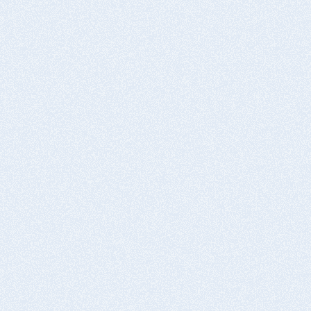
SSA-1000
湿潤(高湿) 50℃ 95% 2h
試験体前処理：試験体へカッターで×切込みを入
乾燥
れる
1～6時間
完成
タフジンク-11
+
溶融亜鉛メ
SSAｰ1000