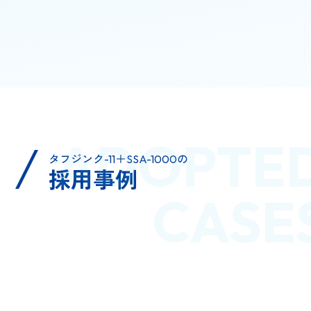
ADOPTE
タフジンク-11＋SSA-1000の
採用事例
CASE
橋梁
CASE 1