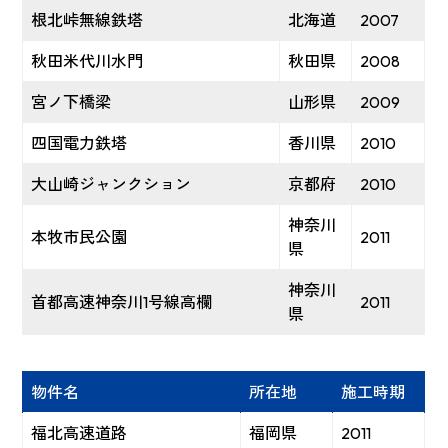
根北峠無線鉄塔
北海道
2007
秋田米代川水門
秋田県
2008
宮ノ下橋梁
山形県
2009
四国電力鉄塔
香川県
2010
大山崎ジャンクション
京都府
2010
神奈川
本牧市民公園
2011
県
神奈川
首都高速神奈川1号線高欄
2011
県
物件名
所在地
施工時期
福北高速道路
福岡県
2011