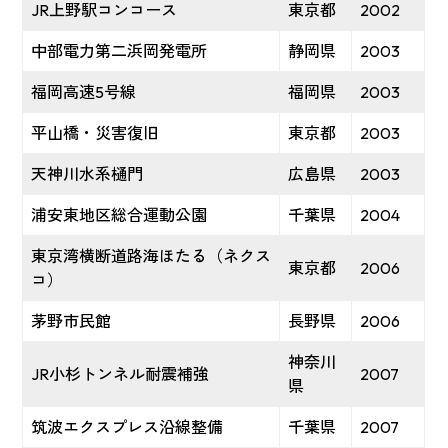
JR上野駅コンコース
東京都
2002
中部電力第二浜岡発電所
静岡県
2003
福岡高速5号線
福岡県
2003
平山橋・災害復旧
東京都
2003
天神川水系樋門
広島県
2003
浦安東地区総合運動公園
千葉県
2004
東京湾横断道路海ほたる（ネクス
東京都
2006
コ）
茅野市民館
長野県
2006
神奈川
JR小杉トンネル耐震補強
2007
県
筑波エクスプレス沿線整備
千葉県
2007