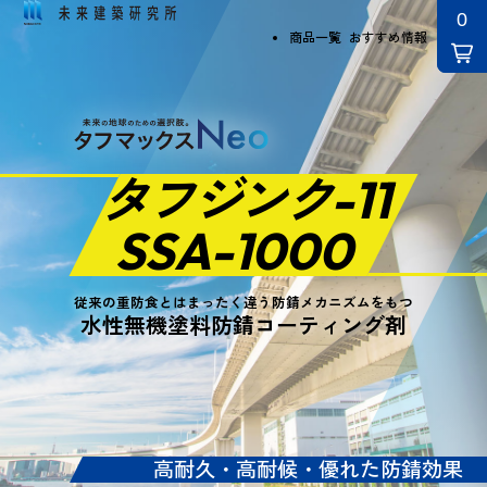
商品一覧
おすすめ情報
タフジンク
-11
SSA-1000
従来の重防食とはまったく違う防錆メカニズムをもつ
水性無機塗料防錆コーティング剤
高耐久・高耐候・優れた防錆効果