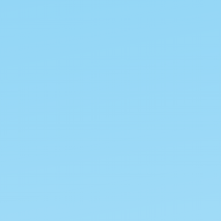
鉄
が
露
出
し
て
も
イ
オ
ン
化
向
の
差
に
よ
り
亜
け
し
腐
食
し
な