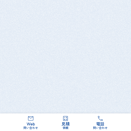
水酸化アト
下地処理
黒皮
どぶ付け
目標塗膜
40+40=80μm
76μm
厚さ
複合サイクル試験観察結果
促進試験前
Web
見積
電話
経過時間
問い合わせ
依頼
問い合わせ