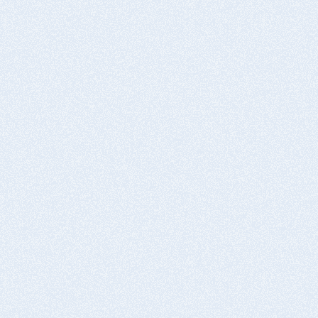
コート剤塗布①
1～6時間
SSA-1000
機能性着色
コート剤塗布②
乾燥
SSA-1000
1～6時間
機能性着色
乾燥
コート剤塗布②
1～6時間
SSA-1000
完成
素地調整
乾燥
2～3種ケレンして劣化塗膜を除去
タフジンク-11を除去部に0.15～0.3㎏/㎡塗布
1～6時間
完成
塗布
タフジンク-11