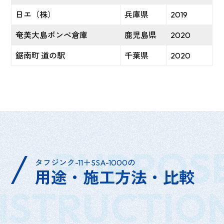
日エ（株）
兵庫県
2019
奄美大島ボンベ倉庫
鹿児島県
2020
鋸南町 道の駅
千葉県
2020
PURPOS
タフジンク-11＋SSA-1000の
用途・施工方法・比較
STRUCTIO