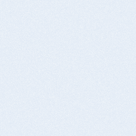
塗布
タフジンク-11
乾燥
1～3時間
防錆材のみの場合、完成
※2度塗りで採用されることもある
機能性着色
素地調整
コート剤塗布①
塗装面の油脂、ごみ、ほこり除去
SSA-1000
表面が十分に乾燥していることを確認
機能性着色
乾燥